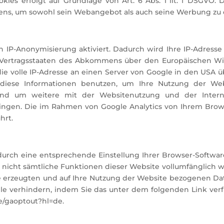
kies erfolgt auf Grundlage von Art. 6 Abs. 1 lit. f DSGVO. 
ltens, um sowohl sein Webangebot als auch seine Werbung zu 
n IP-Anonymisierung aktiviert. Dadurch wird Ihre IP-Adresse
Vertragsstaaten des Abkommens über den Europäischen Wir
ie volle IP-Adresse an einen Server von Google in den USA ü
 diese Informationen benutzen, um Ihre Nutzung der We
 und um weitere mit der Websitenutzung und der Intern
ngen. Die im Rahmen von Google Analytics von Ihrem Browse
hrt.
urch eine entsprechende Einstellung Ihrer Browser-Software
ls nicht sämtliche Funktionen dieser Website vollumfänglic
 erzeugten und auf Ihre Nutzung der Website bezogenen Date
gle verhindern, indem Sie das unter dem folgenden Link ver
ge/gaoptout?hl=de.